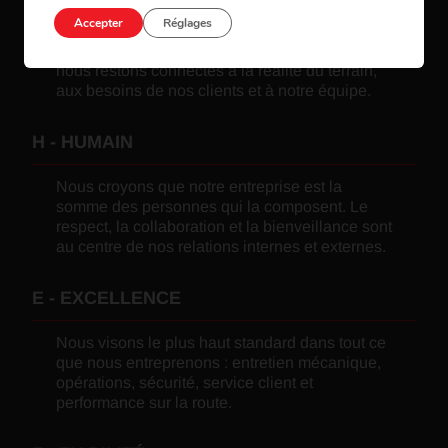
Accepter
Réglages
Nous relions les régions, les industries et les
entreprises de l’Est du Canada. Mais surtout,
nous restons connectés à la réalité du terrain,
aux besoins de nos clients et à notre équipe.
H - HUMAIN
Nous croyons que notre entreprise est la
somme des personnes qui la composent. Le
respect, la collaboration et la bienveillance sont
au centre de nos relations internes et externes.
E - EXCELLENCE
Nous visons le plus haut standard dans tout ce
que nous entreprenons : entretien mécanique,
opérations, sécurité, service client et
performance sur la route.