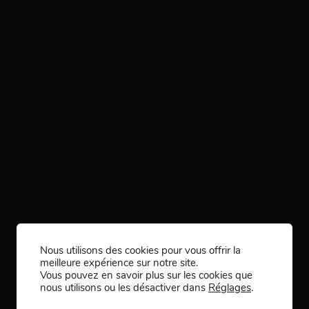
Nous utilisons des cookies pour vous offrir la
meilleure expérience sur notre site.
Vous pouvez en savoir plus sur les cookies que
nous utilisons ou les désactiver dans
Réglages
.
C - CONNECTÉS